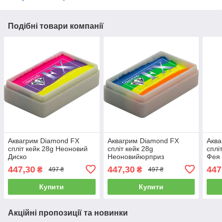
Подібні товари компанії
Аквагрим Diamond FX
Аквагрим Diamond FX
Аква
спліт кейк 28g Неоновий
спліт кейк 28g
сплі
Диско
Неоновийюрприз
Фея
447,30
447,30
447
₴
₴
497 ₴
497 ₴
Купити
Купити
Акційні пропозиції та новинки