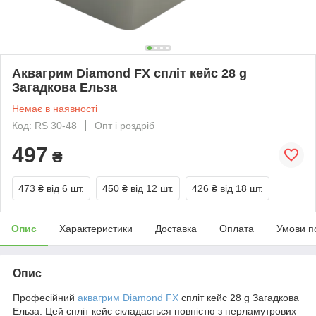
Аквагрим Diamond FX спліт кейс 28 g
Загадкова Ельза
Немає в наявності
Код: RS 30-48
Опт і роздріб
497
₴
473 ₴
від 6 шт.
450 ₴
від 12 шт.
426 ₴
від 18 шт.
Опис
Характеристики
Доставка
Оплата
Умови п
Опис
Професійний
аквагрим Diamond FX
спліт кейс 28 g Загадкова
Ельза. Цей спліт кейс складається повністю з перламутрових