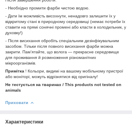
- Необхідно промити фарби чистою водою.
- Дати їм можливість висохнути, ненадовго залишити їх у
відкритому стані в природному середовищі (немає потреби їх
ставити на прямі сонячні промені або класти в холодильник, у
духовку!)
- Після висихання обробіть спеціальним дезінфікувальним
засобом. Тільки після повного висихання фарби можна
закрити. Пам'ятайте, що волога — прекрасне середовище
для проживання й розмноження різноманітних
мікроорганізмів.
Примітка
! Кольори, видимі на вашому мобільному пристрої
або моніторі, можуть відрізнятися від оригіналу!
Не тестується на тваринах / This products not tested on
animals
Приховати
Характеристики