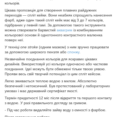
кольорів.
Цікава пропозиція для створення плавних райдужних
переходів — спліт кейки. Вони неабияк спрощують нанесення
фарб, адже один такий спліт кейк має від 3 до 7 кольорів,
підібраних у певній гамі. За допомогою такого інструмента
можна створювати барвистий
аквагрим
із комбінуванням
кольорової основи й однотонного контрастного малюнка
поверх неї.
У техніці
one stroke
(одним мазком) з ним зручно працювати
за допомогою широкого пензля або
спонжу
.
Незвичайне поєднання кольорів для яскравих цікавих
дизайнів. Використовуй усі кольори одночасно або часткове
поєднання. Ідеї можуть бути обмежені тільки твоєю уявою.
Прояви весь свій творчий потенціал із цим спліт кейсом.
Легко змивається теплою водою з милом. Абсолютно
безпечний і нетоксичний. Був протестований у лабораторних
умовах і має державний сертифікат якості.
Термін придатності 12 міс після відкриття та першого контакту
з водою. У разі правильного догляду за гримом.
- Під час роботи видаляйте зайву воду з ємності з фарбою.
Після завершення роботи: