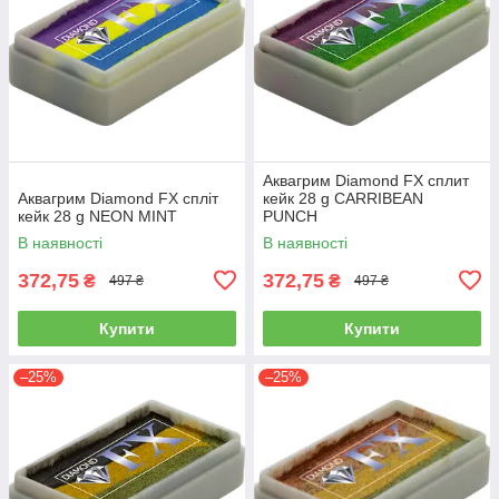
Аквагрим Diamond FX cплит
Аквагрим Diamond FX спліт
кейк 28 g CARRIBEAN
кейк 28 g NEON MINT
PUNCH
В наявності
В наявності
372,75
372,75
₴
₴
497 ₴
497 ₴
Купити
Купити
–25%
–25%