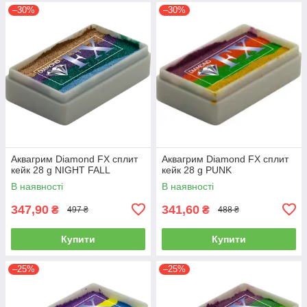
–30%
–30%
Аквагрим Diamond FX cплит
Аквагрим Diamond FX cплит
кейк 28 g NIGHT FALL
кейк 28 g PUNK
В наявності
В наявності
347,90
341,60
₴
₴
497 ₴
488 ₴
Купити
Купити
–25%
–25%