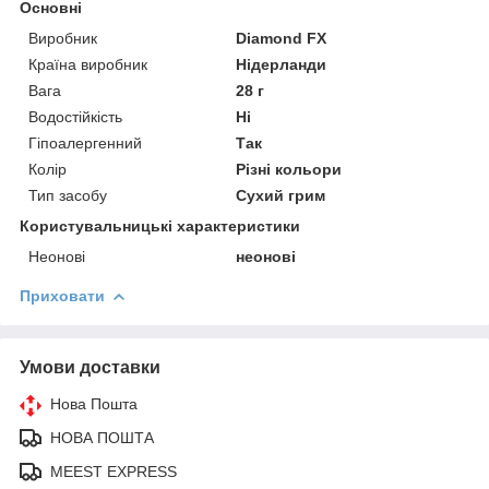
Основні
Виробник
Diamond FХ
Країна виробник
Нідерланди
Вага
28 г
Водостійкість
Ні
Гіпоалергенний
Так
Колір
Різні кольори
Тип засобу
Сухий грим
Користувальницькі характеристики
Неонові
неонові
Приховати
Умови доставки
Нова Пошта
НОВА ПОШТА
MEEST EXPRESS