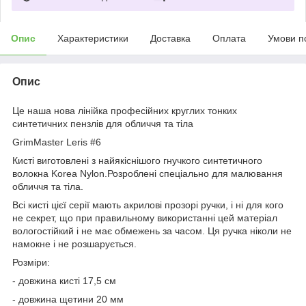
Опис
Характеристики
Доставка
Оплата
Умови п
Опис
Це наша нова лінійка професійних круглих тонких
синтетичних пензлів для обличчя та тіла
GrimMaster Leris #6
Кисті виготовлені з найякіснішого гнучкого синтетичного
волокна Korea Nylon.Розроблені спеціально для малювання
обличчя та тіла.
Всі кисті цієї серії мають акрилові прозорі ручки, і ні для кого
не секрет, що при правильному використанні цей матеріал
вологостійкий і не має обмежень за часом. Ця ручка ніколи не
намокне і не розшарується.
Розміри:
- довжина кисті 17,5 см
- довжина щетини 20 мм