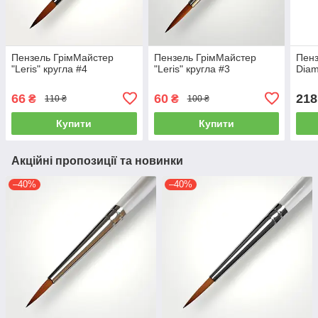
Пензель ГрімМайстер
Пензель ГрімМайстер
Пенз
"Leris" кругла #4
"Leris" кругла #3
Diam
66
60
218
₴
₴
110 ₴
100 ₴
Купити
Купити
Акційні пропозиції та новинки
–40%
–40%