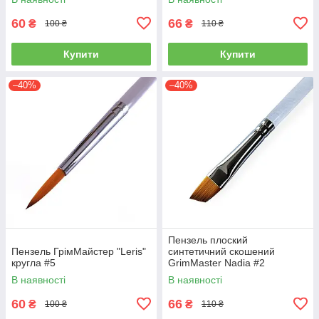
60
66
₴
₴
100 ₴
110 ₴
Купити
Купити
–40%
–40%
Пензель плоский
Пензель ГрімМайстер "Leris"
синтетичний скошений
кругла #5
GrimMaster Nadia #2
В наявності
В наявності
60
66
₴
₴
100 ₴
110 ₴