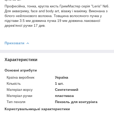
Професійна, тонка, кругла кисть ГримМастер серія "Leris" №6
.
Для аквагриму, face and body art, візажу і макіяжу. Виконана з
білого нейлонового волокна. Товщина волосяного пучка у
підстави 3.5 мм довжина пучка 19 мм довжина лакованої
дерев'яної ручки 17 див.
Приховати
Характеристики
Основні атрибути
Країна виробник
Україна
Кількість
1 шт.
Матеріал ворсу
Синтетичний
Матеріал ручки
пластмаса
Тип пензля
Пензель для контурінга
Користувальницькі характеристики