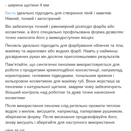
- ширина щетини 4 мм
Кисть
ідеально підходить для створення ліній і завитків.
Ніжний, тонкий і загострений.
Він забезпечує точний і рівномірний розподіл фарби або
косметики, а його спеціально профільована форма дозволяє
точно наносити його у важкодоступних місцях.
Пензель ідеально підходить для фарбування обличчя та тіла,
макіяжу та акрилових або водних фарб. Навіть у найменш
досвідчених руках він досягне приголомшливих результатів.
Пам’ятайте, що синтетичні пензлики використовуються для
роботи з продуктами кремоподібної консистенції, наприклад,
коректорами, гелевими підводками, тональним кремом і
кольоровою косметикою для макіяжу губ. Вони жорсткіші за
пензлики з натуральної щетини, завдяки чому забезпечують
більший контроль над роботою та дуже точне нанесення
косметики.
Після використання пензлик слід ретельно промити теплою
водою з милом, висушити, наприклад, паперовим рушником,
зберігаючи форму. Після висихання продезінфікуйте його,
знову висушіть і зберігайте для наступного використання.
ціна за шт