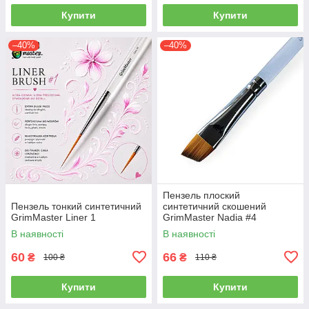
Купити
Купити
–40%
–40%
Пензель плоский
Пензель тонкий синтетичний
синтетичний скошений
GrimMaster Liner 1
GrimMaster Nadia #4
В наявності
В наявності
60
66
₴
₴
100 ₴
110 ₴
Купити
Купити