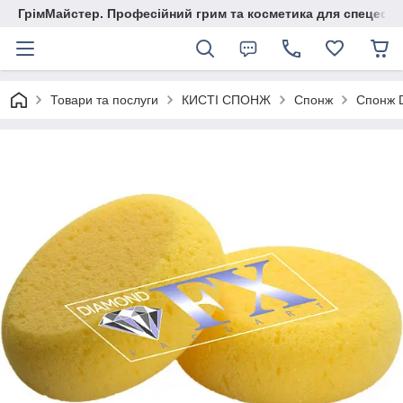
ГрімМайстер. Професійний грим та косметика для спецефек
Товари та послуги
КИСТІ СПОНЖ
Спонж
Спонж 