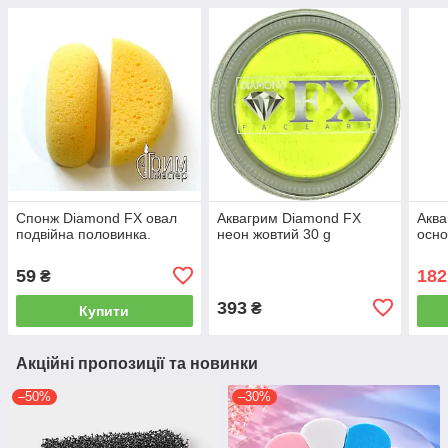
Спонж Diamond FX овал
Аквагрим Diamond FX
Аква
подвійна половинка.
неон жовтий 30 g
осно
59
182
₴
393
₴
Купити
Акційні пропозиції та новинки
–50%
–30%