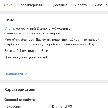
Опис
Характеристики
Доставка
Оплата
Умови п
Опис
Спонж
косметичний Diamond FX жовтий з
овальними сторонами периметром.
Має м'яку фактуру. Дає змогу плавніше набирати та наносити
фарбу на тіло. Зручний для роботи зі спліт кейсами 50 g.
Висота 2,5 см, ширина 6 см.
Ціна за одиницю товару!
Приховати
Характеристики
Основні атрибути
Виробник
Diamond FХ