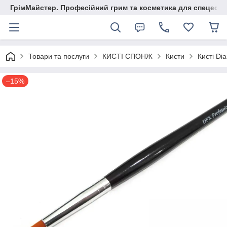
ГрімМайстер. Професійний грим та косметика для спецефек
Товари та послуги
КИСТІ СПОНЖ
Кисти
Кисті Di
–15%