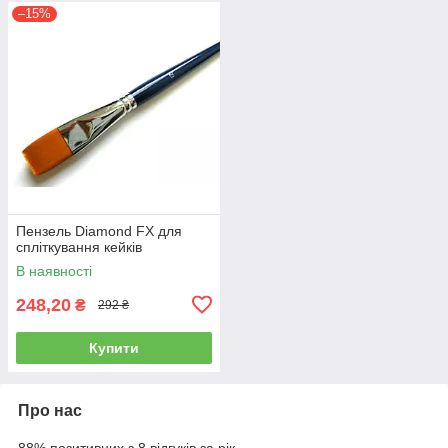
–15%
Пензель Diamond FX для
спліткування кейків
В наявності
248,20
₴
292 ₴
Купити
Про нас
88% позитивних з 8 відгуків за рік