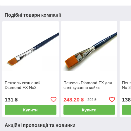
Подібні товари компанії
Пензель скошений
Пензель Diamond FX для
Пенз
Diamond FX No2
спліткування кейків
No 3
131
248,20
138
₴
₴
292 ₴
Купити
Купити
Акційні пропозиції та новинки