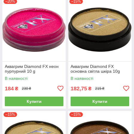
–20%
–15%
Аквагрим Diamond FX неон
Аквагрим Diamond FX
пурпурний 10 g
основна світла шкіра 10g
В наявності
В наявності
184
182,75
₴
₴
230 ₴
215 ₴
Купити
Купити
–15%
–15%