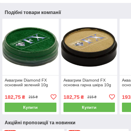
Подібні товари компанії
Аквагрим Diamond FX
Аквагрим Diamond FX
Аква
основний зелений 10g
основна гарна шкіра 10g
осно
182,75
182,75
193
₴
₴
215 ₴
215 ₴
Купити
Купити
Акційні пропозиції та новинки