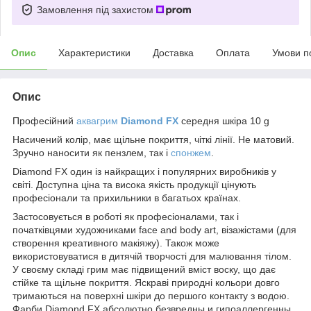
Замовлення під захистом
Опис
Характеристики
Доставка
Оплата
Умови п
Опис
Професійний
аквагрим
Diamond FX
середня шкіра 10 g
Насичений колір, має щільне покриття, чіткі лінії. Не матовий.
Зручно наносити як пензлем, так і
спонжем
.
Diamond FX один із найкращих і популярних виробників у
світі. Доступна ціна та висока якість продукції цінують
професіонали та прихильники в багатьох країнах.
Застосовується в роботі як професіоналами, так і
початківцями художниками face and body art, візажістами (для
створення креативного макіяжу). Також може
використовуватися в дитячій творчості для малювання тілом.
У своєму складі грим має підвищений вміст воску, що дає
стійке та щільне покриття. Яскраві природні кольори довго
тримаються на поверхні шкіри до першого контакту з водою.
Фарби Diamond FX абсолютно безвредны и гипоаллергенны,