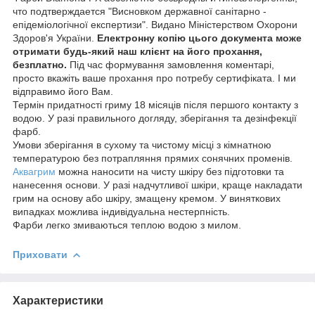
что подтверждается "Висновком державної санітарно -
епідеміологічної експертизи". Видано Міністерством Охорони
Здоров'я України.
Електронну копію цього документа може
отримати будь-який наш клієнт на його прохання,
безплатно.
Під час формування замовлення коментарі,
просто вкажіть ваше прохання про потребу сертифіката. І ми
відправимо його Вам.
Термін придатності гриму 18 місяців після першого контакту з
водою. У разі правильного догляду, зберігання та дезінфекції
фарб.
Умови зберігання в сухому та чистому місці з кімнатною
температурою без потрапляння прямих сонячних променів.
Аквагрим
можна наносити на чисту шкіру без підготовки та
нанесення основи. У разі надчутливої шкіри, краще накладати
грим на основу або шкіру, змащену кремом. У виняткових
випадках можлива індивідуальна нестерпність.
Фарби легко змиваються теплою водою з милом.
Приховати
Характеристики