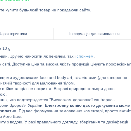
ете купити будь-який товар не покидаючи сайту.
Характеристики
Інформація для замовлення
а 10 g
товий. Зручно наносити як пензлем, так і
спонжем
.
світі. Доступна ціна та висока якість продукції цінують професіона
івцями художниками face and body art, візажістами (для створення
итячій творчості для малювання тілом.
 стійке та щільне покриття. Яскраві природні кольори довго
дою.
ны, что подтверждается "Висновком державної санітарно -
рони Здоров'я України.
Електронну копію цього документа може
езплатно.
Під час формування замовлення коментарі, просто вкажіт
мо його Вам.
кту з водою. У разі правильного догляду, зберігання та дезінфекції