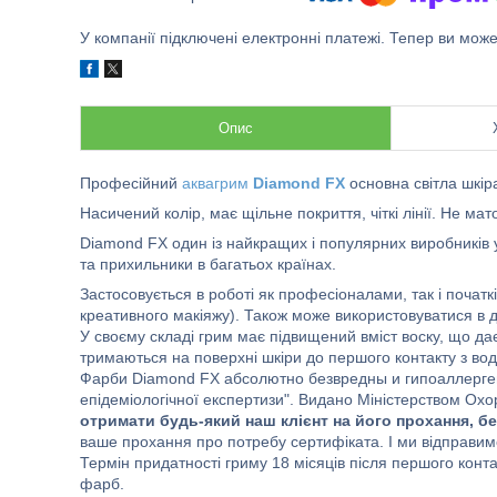
У компанії підключені електронні платежі. Тепер ви мож
Опис
Професійний
аквагрим
Diamond FX
основна світла шкір
Насичений колір, має щільне покриття, чіткі лінії. Не ма
Diamond FX один із найкращих і популярних виробників у 
та прихильники в багатьох країнах.
Застосовується в роботі як професіоналами, так і початк
креативного макіяжу). Також може використовуватися в д
У своєму складі грим має підвищений вміст воску, що дає
тримаються на поверхні шкіри до першого контакту з во
Фарби Diamond FX абсолютно безвредны и гипоаллерген
епідеміологічної експертизи". Видано Міністерством Охо
отримати будь-який наш клієнт на його прохання, б
ваше прохання про потребу сертифіката. І ми відправи
Термін придатності гриму 18 місяців після першого конта
фарб.