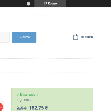
Кошик
КОШИК
Знайти
В наявності
Код:
0012
182,75 ₴
%
215 ₴