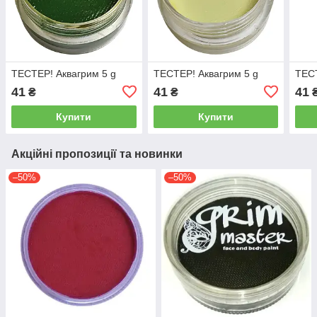
ТЕСТЕР! Аквагрим 5 g
ТЕСТЕР! Аквагрим 5 g
ТЕСТ
41
41
41
₴
₴
Купити
Купити
Акційні пропозиції та новинки
–50%
–50%