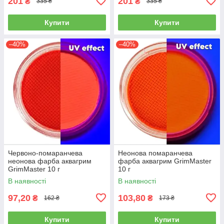
201
201
₴
₴
335 ₴
335 ₴
Купити
Купити
–40%
–40%
Червоно-помаранчева
Неонова помаранчева
неонова фарба аквагрим
фарба аквагрим GrimMaster
GrimMaster 10 г
10 г
В наявності
В наявності
97,20
103,80
₴
₴
162 ₴
173 ₴
Купити
Купити