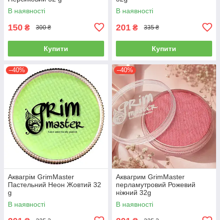
В наявності
В наявності
150
201
₴
₴
300 ₴
335 ₴
Купити
Купити
–40%
–40%
Аквагрім GrimMaster
Аквагрим GrimMaster
Пастельний Неон Жовтий 32
перламутровий Рожевий
g
ніжний 32g
В наявності
В наявності