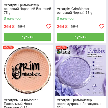
Аквагрім ГрімМайстер
основний Червоний Вогняний
Аквагрім GrimMaster
75 g
основний Чорний 75 g
В наявності
В наявності
264
264
₴
₴
528 ₴
528 ₴
Купити
Купити
–50%
–40%
Аквагрим GrimMaster
Аквагрім ГрімМайстер
Пастельний Неон
перламутровий Лавандовий
Персиковий 32 g
32g