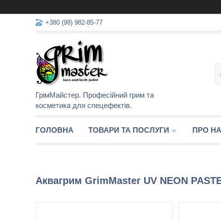
+380 (98) 982-85-77
ГрімМайстер. Професійний грим та
косметика для спецефектів.
ГОЛОВНА
ТОВАРИ ТА ПОСЛУГИ
ПРО Н
Аквагрим GrimMaster UV NEON PAST