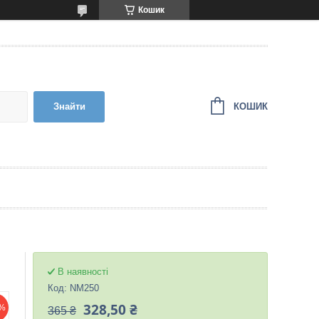
Кошик
КОШИК
Знайти
В наявності
Код:
NM250
328,50 ₴
%
365 ₴