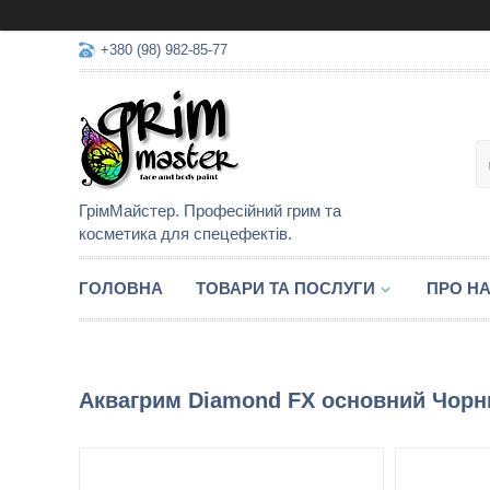
+380 (98) 982-85-77
ГрімМайстер. Професійний грим та
косметика для спецефектів.
ГОЛОВНА
ТОВАРИ ТА ПОСЛУГИ
ПРО Н
Аквагрим Diamond FX основний Чорн