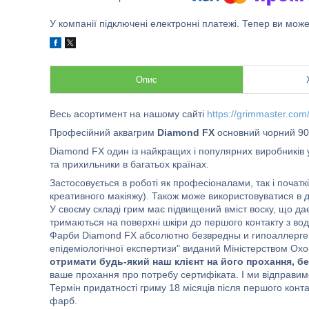
У компанії підключені електронні платежі. Тепер ви мож
Опис
Весь асортимент на нашому сайті
https://grimmaster.com
Професійний аквагрим
Diamond FX
основний чорни
Diamond FX один із найкращих і популярних виробників у 
та прихильники в багатьох країнах.
Застосовується в роботі як професіоналами, так і початк
креативного макіяжу). Також може використовуватися в д
У своєму складі грим має підвищений вміст воску, що дає
тримаються на поверхні шкіри до першого контакту з во
Фарби Diamond FX абсолютно безвредны и гипоаллерген
епідеміологічної експертизи" виданий Міністерством Ох
отримати будь-який наш клієнт на його прохання, б
ваше прохання про потребу сертифіката. І ми відправи
Термін придатності гриму 18 місяців після першого конта
фарб.