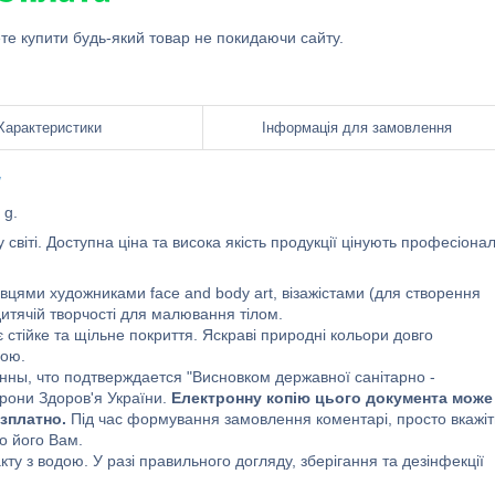
ете купити будь-який товар не покидаючи сайту.
Характеристики
Інформація для замовлення
/
й 90 g.
світі. Доступна ціна та висока якість продукції цінують професіона
івцями художниками face and body art, візажістами (для створення
итячій творчості для малювання тілом.
 стійке та щільне покриття. Яскраві природні кольори довго
дою.
ны, что подтверждается "Висновком державної санітарно -
орони Здоров'я України.
Електронну копію цього документа може
езплатно.
Під час формування замовлення коментарі, просто вкажіт
мо його Вам.
кту з водою. У разі правильного догляду, зберігання та дезінфекції