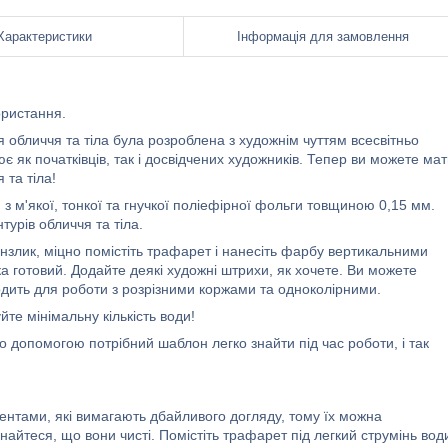
Характеристики
Інформація для замовлення
ористання.
обличчя та тіла була розроблена з художнім чуттям всесвітньо
 як початківців, так і досвідчених художників. Тепер ви можете ма
 та тіла!
з м'якої, тонкої та гнучкої поліефірної фольги товщиною 0,15 мм.
урів обличчя та тіла.
нзлик, міцно помістіть трафарет і нанесіть фарбу вертикальними
а готовий. Додайте деякі художні штрихи, як хочете. Ви можете
одить для роботи з розрізними коржами та одноколірними.
йте мінімальну кількість води!
о допомогою потрібний шаблон легко знайти під час роботи, і так
ментами, які вимагають дбайливого догляду, тому їх можна
айтеся, що вони чисті. Помістіть трафарет під легкий струмінь вод