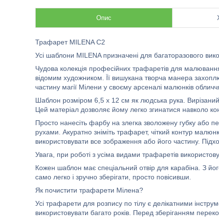
Опис
Трафарет MILENA C2
Усі шаблони MILENA призначені для багаторазового вик
Чудова колекція професійних трафаретів для малювання 
відомим художником. Її вишукана творча манера захоплює
частину магії Мілени у своєму арсеналі малюнків обличчя
Шаблон розміром 6,5 х 12 см як людська рука. Вирізаний 
Цей матеріал дозволяє йому легко згинатися навколо конт
Просто нанесіть фарбу на злегка зволожену губку або пе
рухами. Акуратно зніміть трафарет, чіткий контур малюнк
використовувати все зображення або його частину. Підх
Увага, при роботі з усіма видами трафаретів використову
Кожен шаблон має спеціальний отвір для карабіна. З йог
само легко і зручно зберігати, просто повісивши.
Як почистити трафарети Мілена?
Усі трафарети для розпису по тілу є делікатними інстру
використовувати багато років. Перед зберіганням перекон