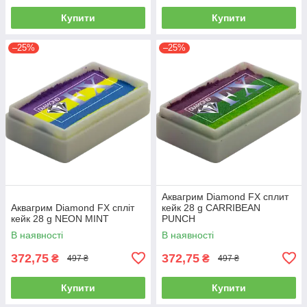
Купити
Купити
–25%
–25%
Аквагрим Diamond FX cплит
Аквагрим Diamond FX спліт
кейк 28 g CARRIBEAN
кейк 28 g NEON MINT
PUNCH
В наявності
В наявності
372,75
372,75
₴
₴
497 ₴
497 ₴
Купити
Купити