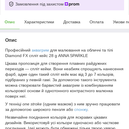
Замовлення під захистом
Опис
Характеристики
Доставка
Оплата
Умови п
Опис
Професійний
аквагрим
для малювання на обличчі та тілі
Diamond FX спліт кейс 28 g ANNA SPARKLE
Цікава пропозиція для створення плавних райдужних
переходів — спліт кейки. Вони неабияк спрощують нанесення
фарб, адже один такий спліт кейк має від 3 до 7 кольорів,
підібраних у певній гамі. За допомогою такого інструмента
можна створювати барвистий аквагрим із комбінуванням
кольорової основи й однотонного контрастного малюнка
поверх неї.
У техніці
one stroke
(одним мазком) з ним зручно працювати
за допомогою широкого пензля або
спонжу
.
Незвичайне поєднання кольорів для яскравих цікавих
дизайнів. Використовуй усі кольори одночасно або часткове
поєднання. Ідеї можуть бути обмежені тільки твоєю уявою.