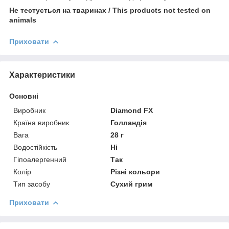
Не тестується на тваринах / This products not tested on
animals
Приховати
Характеристики
Основні
Виробник
Diamond FХ
Країна виробник
Голландія
Вага
28 г
Водостійкість
Ні
Гіпоалергенний
Так
Колір
Різні кольори
Тип засобу
Сухий грим
Приховати