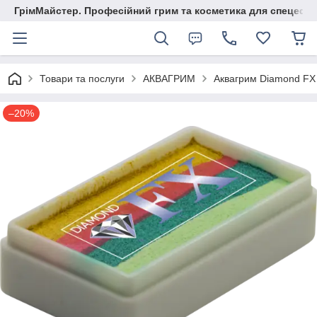
ГрімМайстер. Професійний грим та косметика для спецефек
Товари та послуги
АКВАГРИМ
Аквагрим Diamond FX
–20%