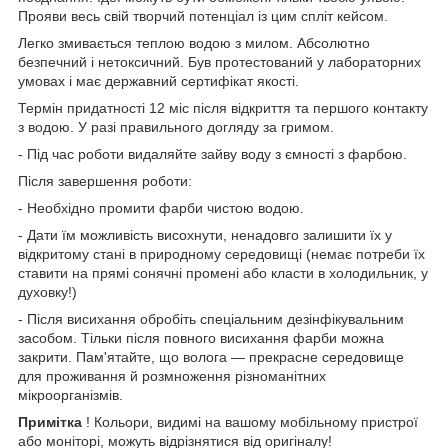
Прояви весь свій творчий потенціал із цим спліт кейсом.
Легко змивається теплою водою з милом. Абсолютно
безпечний і нетоксичний. Був протестований у лабораторних
умовах і має державний сертифікат якості.
Термін придатності 12 міс після відкриття та першого контакту
з водою. У разі правильного догляду за гримом.
- Під час роботи видаляйте зайву воду з ємності з фарбою.
Після завершення роботи:
- Необхідно промити фарби чистою водою.
- Дати їм можливість висохнути, ненадовго залишити їх у
відкритому стані в природному середовищі (немає потреби їх
ставити на прямі сонячні промені або класти в холодильник, у
духовку!)
- Після висихання обробіть спеціальним дезінфікувальним
засобом. Тільки після повного висихання фарби можна
закрити. Пам'ятайте, що волога — прекрасне середовище
для проживання й розмноження різноманітних
мікроорганізмів.
Примітка
! Кольори, видимі на вашому мобільному пристрої
або моніторі, можуть відрізнятися від оригіналу!