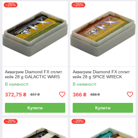
–25%
–25%
Аквагрим Diamond FX cплит
Аквагрим Diamond FX cплит
кейк 28 g GALACTIC WARS
кейк 28 g SPICE WRECK
В наявності
В наявності
372,75
366
₴
₴
497 ₴
488 ₴
Купити
Купити
–20%
–20%