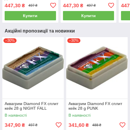
447,30
447,30
447
₴
₴
497 ₴
497 ₴
Купити
Купити
Акційні пропозиції та новинки
–30%
–30%
Аквагрим Diamond FX cплит
Аквагрим Diamond FX cплит
кейк 28 g NIGHT FALL
кейк 28 g PUNK
В наявності
В наявності
347,90
341,60
₴
₴
497 ₴
488 ₴