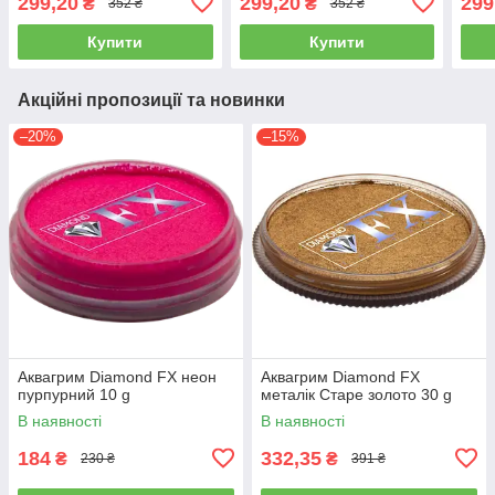
299,20
299,20
299
₴
₴
352 ₴
352 ₴
Купити
Купити
Акційні пропозиції та новинки
–20%
–15%
Аквагрим Diamond FX неон
Аквагрим Diamond FX
пурпурний 10 g
металік Старе золото 30 g
В наявності
В наявності
184
332,35
₴
₴
230 ₴
391 ₴