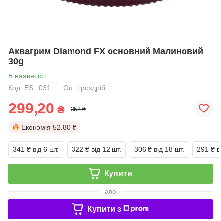
Аквагрим Diamond FX основний Малиновий
30g
В наявності
Код: ES 1031
Опт і роздріб
299,20
₴
352 ₴
Економія
52.80 ₴
341 ₴
від 6 шт.
322 ₴
від 12 шт.
306 ₴
від 18 шт.
291 ₴
в
Купити
або
Купити з