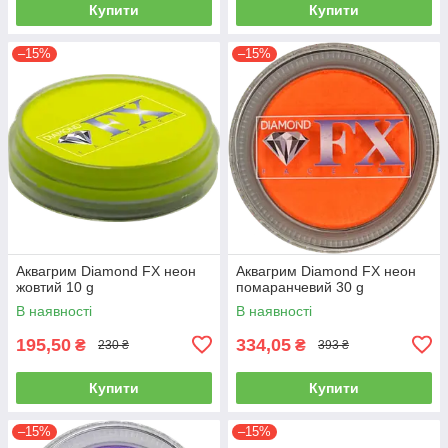
Купити
Купити
–15%
–15%
Аквагрим Diamond FX неон
Аквагрим Diamond FX неон
жовтий 10 g
помаранчевий 30 g
В наявності
В наявності
195,50
334,05
₴
₴
230 ₴
393 ₴
Купити
Купити
–15%
–15%