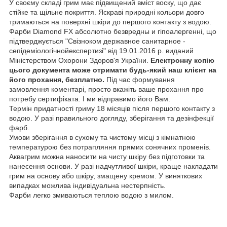
У своєму складі грим має підвищений вміст воску, що дає
стійке та щільне покриття. Яскраві природні кольори довго
тримаються на поверхні шкіри до першого контакту з водою.
Фарби Diamond FX абсолютно безвредны и гіпоалергенні, що
підтверджується "Свiзноком державное санитарное -
сепідемiологiчнойекспертизi" від 19.01.2016 р. виданий
Міністерством Охорони Здоров'я України.
Електронну копію
цього документа може отримати будь-який наш клієнт на
його прохання, безплатно.
Під час формування
замовлення коментарі, просто вкажіть ваше прохання про
потребу сертифіката. І ми відправимо його Вам.
Термін придатності гриму 18 місяців після першого контакту з
водою. У разі правильного догляду, зберігання та дезінфекції
фарб.
Умови зберігання в сухому та чистому місці з кімнатною
температурою без потрапляння прямих сонячних променів.
Аквагрим можна наносити на чисту шкіру без підготовки та
нанесення основи. У разі надчутливої шкіри, краще накладати
грим на основу або шкіру, змащену кремом. У виняткових
випадках можлива індивідуальна нестерпність.
Фарби легко змиваються теплою водою з милом.