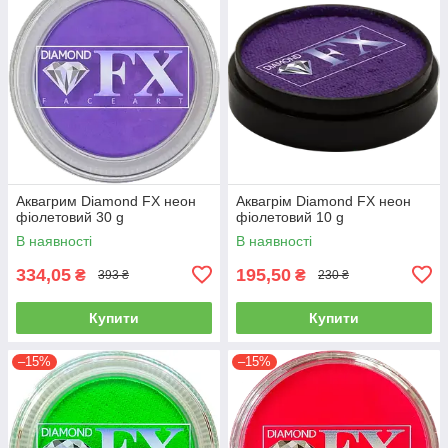
Аквагрим Diamond FX неон
Аквагрім Diamond FX неон
фіолетовий 30 g
фіолетовий 10 g
В наявності
В наявності
334,05
195,50
₴
₴
393 ₴
230 ₴
Купити
Купити
–15%
–15%