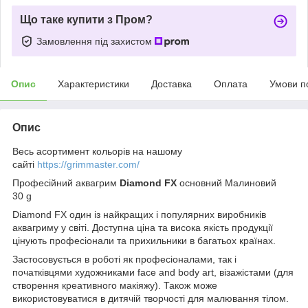
Що таке купити з Пром?
Замовлення під захистом
Опис
Характеристики
Доставка
Оплата
Умови п
Опис
Весь асортимент кольорів на нашому
сайті
https://grimmaster.com/
Професійний аквагрим
Diamond FX
основний Малиновий
30 g
Diamond FX один із найкращих і популярних виробників
аквагриму у світі. Доступна ціна та висока якість продукції
цінують професіонали та прихильники в багатьох країнах.
Застосовується в роботі як професіоналами, так і
початківцями художниками face and body art, візажістами (для
створення креативного макіяжу). Також може
використовуватися в дитячій творчості для малювання тілом.