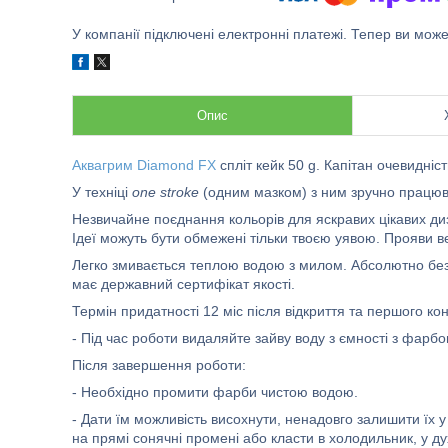
У компанії підключені електронні платежі. Тепер ви мож
Опис
Аквагрим Diamond FX
спліт кейк 50 g. Капітан очевидніст
У техніці
one stroke
(одним мазком) з ним зручно працю
Незвичайне поєднання кольорів для яскравих цікавих ди
Ідеї можуть бути обмежені тільки твоєю уявою. Прояви ве
Легко змивається теплою водою з милом. Абсолютно без
має державний сертифікат якості.
Термін придатності 12 міс після відкриття та першого ко
- Під час роботи видаляйте зайву воду з ємності з фарбо
Після завершення роботи:
- Необхідно промити фарби чистою водою.
- Дати їм можливість висохнути, ненадовго залишити їх 
на прямі сонячні промені або класти в холодильник, у ду