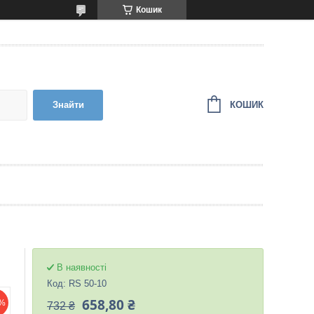
Кошик
КОШИК
Знайти
В наявності
Код:
RS 50-10
658,80 ₴
%
732 ₴