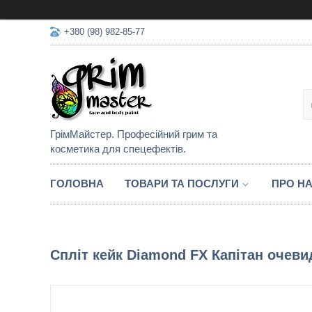
+380 (98) 982-85-77
ГрімМайстер. Професійний грим та
косметика для спецефектів.
ГОЛОВНА
ТОВАРИ ТА ПОСЛУГИ
ПРО Н
Спліт кейк Diamond FX Капітан очеви