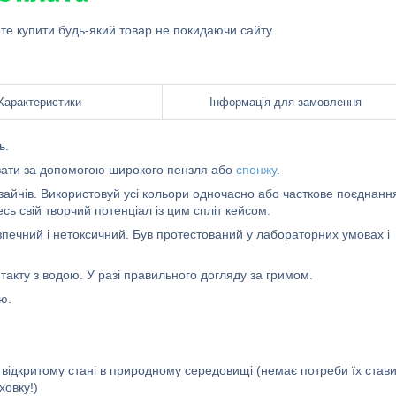
ете купити будь-який товар не покидаючи сайту.
Характеристики
Інформація для замовлення
ь.
вати за допомогою широкого пензля або
спонжу
.
зайнів. Використовуй усі кольори одночасно або часткове поєднанн
сь свій творчий потенціал із цим спліт кейсом.
печний і нетоксичний. Був протестований у лабораторних умовах і
нтакту з водою. У разі правильного догляду за гримом.
ю.
у відкритому стані в природному середовищі (немає потреби їх став
ховку!)