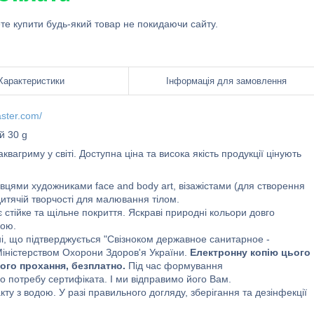
ете купити будь-який товар не покидаючи сайту.
Характеристики
Інформація для замовлення
aster.com/
й 30 g
вагриму у світі. Доступна ціна та висока якість продукції цінують
івцями художниками face and body art, візажістами (для створення
итячій творчості для малювання тілом.
 стійке та щільне покриття. Яскраві природні кольори довго
дою.
, що підтверджується "Свiзноком державное санитарное -
 Міністерством Охорони Здоров'я України.
Електронну копію цього
ого прохання, безплатно.
Під час формування
о потребу сертифіката. І ми відправимо його Вам.
кту з водою. У разі правильного догляду, зберігання та дезінфекції