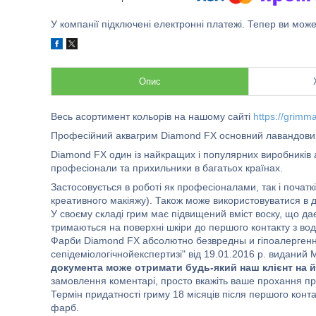
У компанії підключені електронні платежі. Тепер ви мож
Опис
Весь асортимент кольорів на нашому сайті
https://grimm
Професійний аквагрим Diamond FX основний лавандови
Diamond FX один із найкращих і популярних виробників ак
професіонали та прихильники в багатьох країнах.
Застосовується в роботі як професіоналами, так і початк
креативного макіяжу). Також може використовуватися в д
У своєму складі грим має підвищений вміст воску, що дає
тримаються на поверхні шкіри до першого контакту з во
Фарби Diamond FX абсолютно безвредны и гіпоалергенні
сепідемiологiчнойекспертизi" від 19.01.2016 р. виданий
документа може отримати будь-який наш клієнт на й
замовлення коментарі, просто вкажіть ваше прохання пр
Термін придатності гриму 18 місяців після першого конта
фарб.