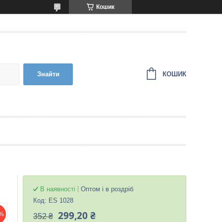
Кошик
КОШИК
Знайти
В наявності
Оптом і в роздріб
Код:
ES 1028
299,20 ₴
%
352 ₴