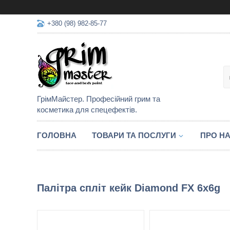
+380 (98) 982-85-77
ГрімМайстер. Професійний грим та
косметика для спецефектів.
ГОЛОВНА
ТОВАРИ ТА ПОСЛУГИ
ПРО Н
Палітра спліт кейк Diamond FX 6х6g